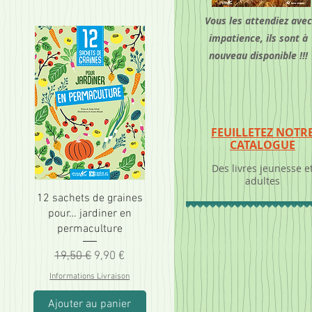
Vous les attendiez avec
impatience, ils sont à
nouveau disponible !!!
FEUILLETEZ NOTR
CATALOGUE
Des livres jeunesse e
adultes
12 sachets de graines
pour… jardiner en
permaculture
nnel
Prix original
Prix promotionnel
19,50 €
9,90 €
Informations Livraison
Ajouter au panier