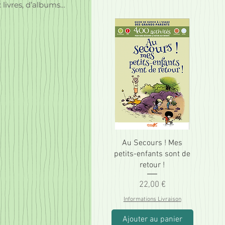
 livres, d’albums…
Au Secours ! Mes
petits-enfants sont de
retour !
Prix
22,00 €
Informations Livraison
Ajouter au panier