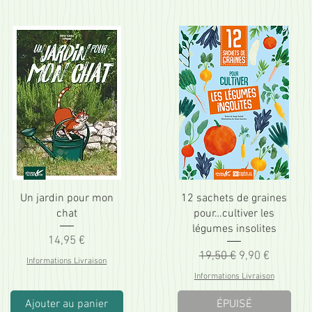
Un jardin pour mon
12 sachets de graines
chat
pour…cultiver les
légumes insolites
Prix
14,95 €
Prix original
Prix promotio
19,50 €
9,90 €
Informations Livraison
Informations Livraison
Ajouter au panier
ÉPUISÉ