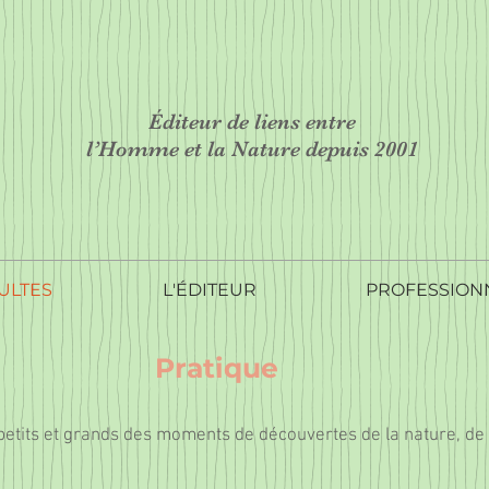
Éditeur de liens entre
l’Homme et la Nature depuis 2001
ULTES
L'ÉDITEUR
PROFESSION
Pratique
petits et grands des moments de découvertes de la nature, de