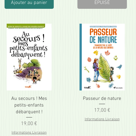
Ajouter au panier
ÉPUISÉ
Au secours ! Mes
Passeur de nature
petits-enfants
Prix
17,00 €
débarquent !
Informations Livraison
Prix
19,00 €
Informations Livraison