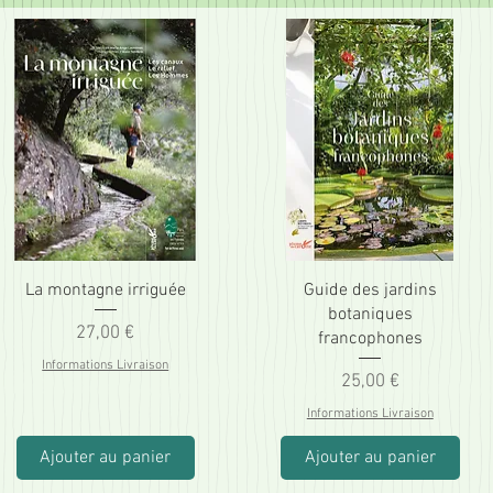
La montagne irriguée
Guide des jardins
botaniques
Prix
27,00 €
francophones
Informations Livraison
Prix
25,00 €
Informations Livraison
Ajouter au panier
Ajouter au panier