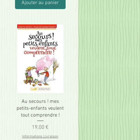
Ajouter au panier
Au secours ! mes
petits-enfants veulent
tout comprendre !
Prix
19,00 €
Informations Livraison