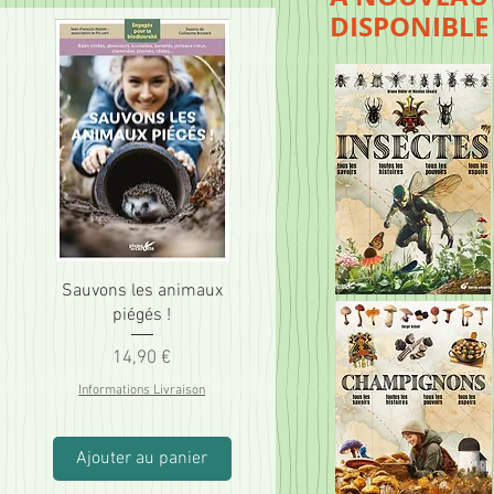
DISPONIBLE
Sauvons les animaux
piégés !
Prix
14,90 €
Informations Livraison
Ajouter au panier