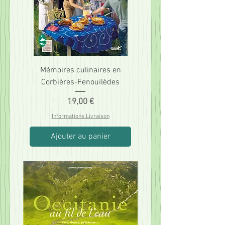
Mémoires culinaires en
Corbières-Fenouilèdes
Prix
19,00 €
Informations Livraison
Ajouter au panier