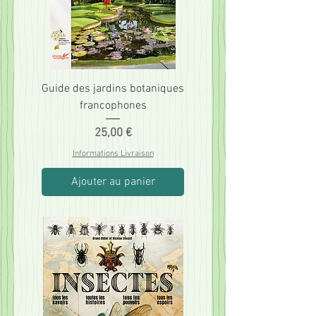
Guide des jardins botaniques
francophones
Prix
25,00 €
Informations Livraison
Ajouter au panier