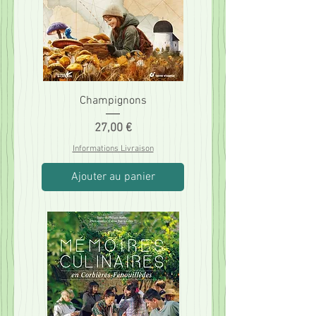
Champignons
Prix
27,00 €
Informations Livraison
Ajouter au panier