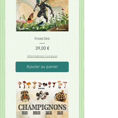
Insectes
Prix
39,00 €
Informations Livraison
Ajouter au panier