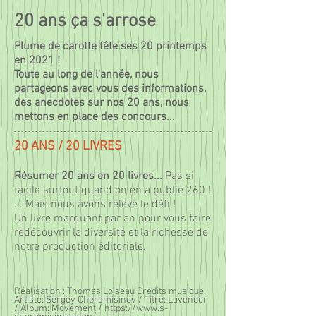
20 ans ça s'arrose
Plume de carotte fête ses 20 printemps
en 2021 !
Toute au long de l'année, nous
partageons avec vous des informations,
des anecdotes sur nos 20 ans, nous
mettons en place des concours...
20 ANS / 20 LIVRES
Résumer 20 ans en 20 livres...
Pas si
facile surtout quand on en a publié 260 !
... Mais nous avons relevé le défi !
Un livre marquant par an pour vous faire
redécouvrir la diversité et la richesse de
notre production éditoriale.
Réalisation : Thomas Loiseau Crédits musique :
Artiste: Sergey Cheremisinov / Titre: Lavender
/ Album: Movement /
https://www.s-