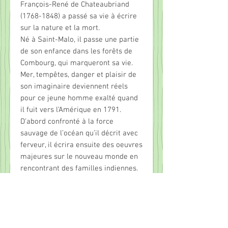
François-René de Chateaubriand
(1768-1848) a passé sa vie à écrire
sur la nature et la mort.
Né à Saint-Malo, il passe une partie
de son enfance dans les forêts de
Combourg, qui marqueront sa vie.
Mer, tempêtes, danger et plaisir de
son imaginaire deviennent réels
pour ce jeune homme exalté quand
il fuit vers l’Amérique en 1791.
D’abord confronté à la force
sauvage de l’océan qu’il décrit avec
ferveur, il écrira ensuite des oeuvres
majeures sur le nouveau monde en
rencontrant des familles indiennes.
Il revient en France en 1800 et y
mène une carrière politique
ambitieuse avant de se retirer pour
un temps dans la vallée aux Loups
où il découvre les joies de cultiver