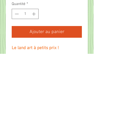
Quantité
*
Ajouter au panier
Le land art à petits prix !
Des branches moussues, une colonie
de champignons rouges à pois
blancs, des feuilles d’érable
déclinant joliement vers le rouge,
des graines de toutes sortes…
En automne, la nature se pare de
couleurs flamboyantes qui ne
demandent qu’à se transformer en
tableaux de land art. Il suffit de se
laisser guider à travers les sous-
bois, de suivre les ruisseaux, de se