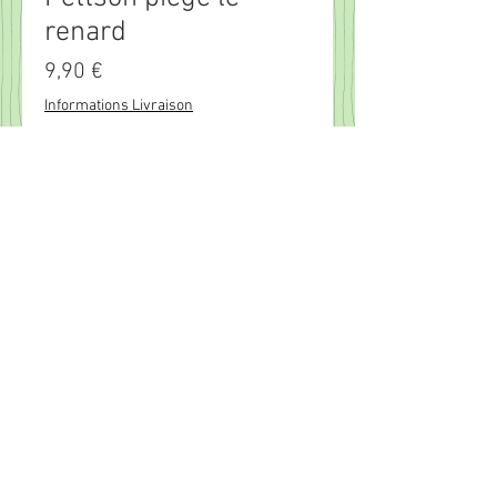
renard
Prix
9,90 €
Informations Livraison
Rupture de stock
Les aventures de Pettson et Picpus !
Le fermier Pettson et son chat
Picpus vivent heureux au fin fond de
la campagne. Jusqu’au jour où leur
voisin, Gustavsson, les prévient
qu’un renard, voleur de poules, rôde
dans les parages…
Les deux amis doivent vite trouver
quelques ruses pour effrayer ce
fâcheux visiteur. Fantômes, pétards,