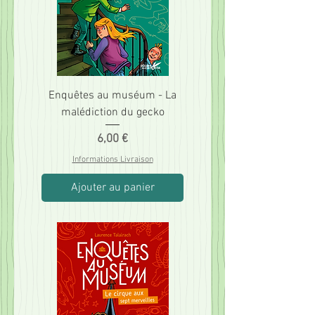
Enquêtes au muséum - La
malédiction du gecko
Prix
6,00 €
Informations Livraison
Ajouter au panier