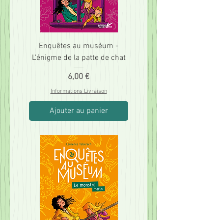
Enquêtes au muséum -
L'énigme de la patte de chat
Prix
6,00 €
Informations Livraison
Ajouter au panier