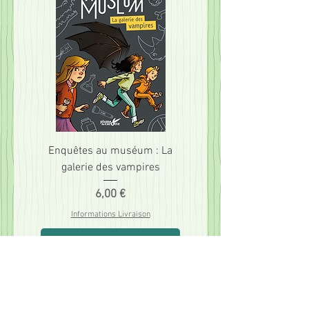
Enquêtes au muséum : La
galerie des vampires
Prix
6,00 €
Informations Livraison
Ajouter au panier