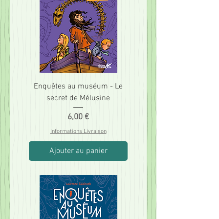
Enquêtes au muséum - Le
secret de Mélusine
Prix
6,00 €
Informations Livraison
Ajouter au panier