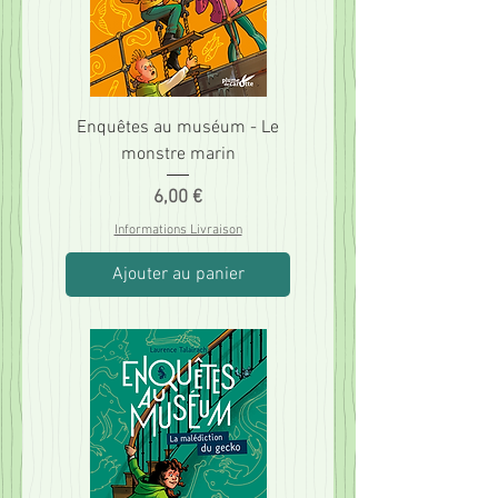
Enquêtes au muséum - Le
monstre marin
Prix
6,00 €
Informations Livraison
Ajouter au panier