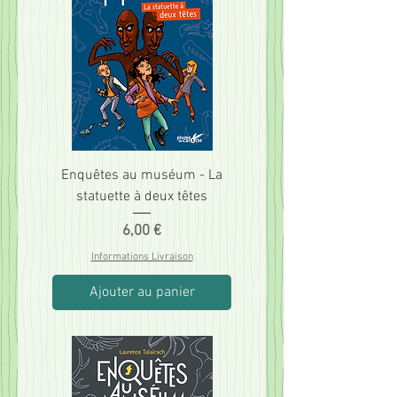
Enquêtes au muséum - La
statuette à deux têtes
Prix
6,00 €
Informations Livraison
Ajouter au panier