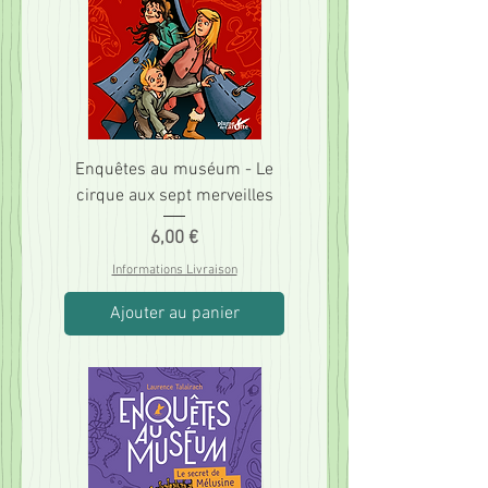
Enquêtes au muséum - Le
cirque aux sept merveilles
Prix
6,00 €
Informations Livraison
Ajouter au panier